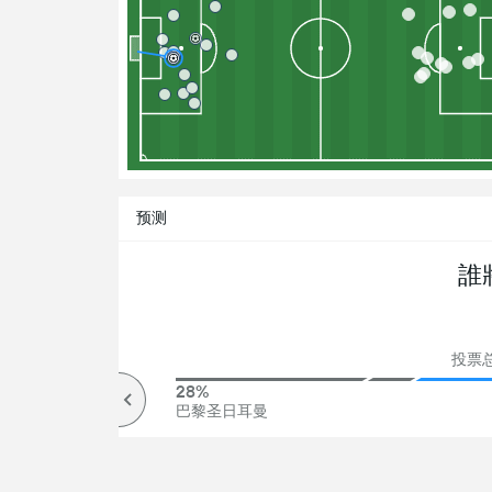
预测
誰
投票总
80%
28%
高于
巴黎圣日耳曼