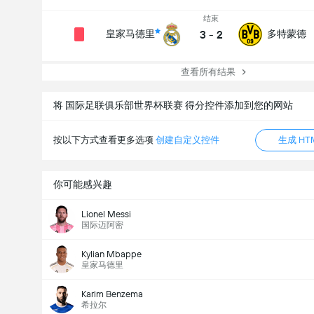
结束
3
-
2
皇家马德里
多特蒙德
查看所有结果
将 国际足联俱乐部世界杯联赛 得分控件添加到您的网站
按以下方式查看更多选项
创建自定义控件
生成 HT
你可能感兴趣
Lionel Messi
国际迈阿密
Kylian Mbappe
皇家马德里
Karim Benzema
希拉尔