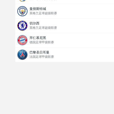
曼彻斯特城
英格兰足球超级联赛
切尔西
英格兰足球超级联赛
拜仁慕尼黑
德国足球甲级联赛
巴黎圣日耳曼
法国足球甲级联赛