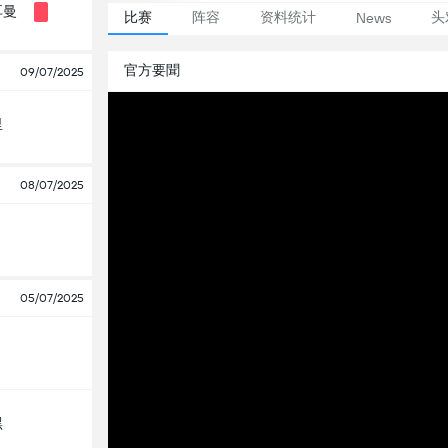
耳曼
比赛
阵容
资料统计
头
News
官方要聞
09/07/2025
里
08/07/2025
05/07/2025
黑