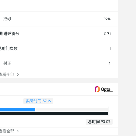
控球
32%
期进球得分
0.71
总射门次数
11
射正
2
看全部
实际时间 57:16
总时间 93:07
看全部