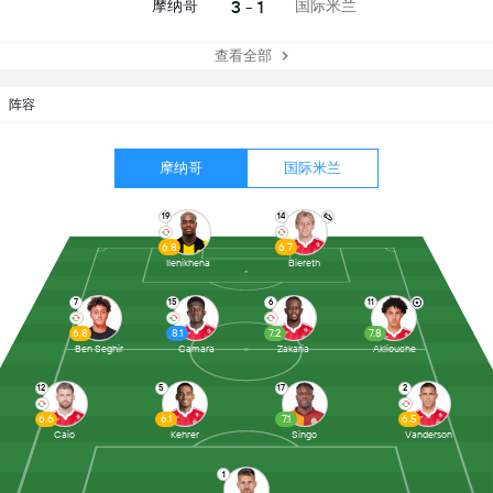
3 - 1
摩纳哥
国际米兰
查看全部
阵容
摩纳哥
国际米兰
19
14
6.8
6.7
Ilenikhena
Biereth
7
15
6
11
6.8
8.1
7.2
7.8
Ben Seghir
Camara
Zakaria
Akliouche
12
5
17
2
6.6
6.1
7.1
6.5
Caio
Kehrer
Singo
Vanderson
1