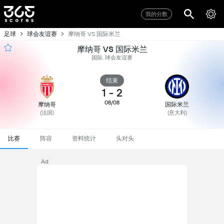
我的分数
足球
球会友谊赛
摩纳哥 VS 国际米兰
摩纳哥 VS 国际米兰
国际, 球会友谊赛
结束
1
-
2
08/08
摩纳哥
国际米兰
(法国)
(意大利)
比赛
阵容
资料统计
头对头
Ad