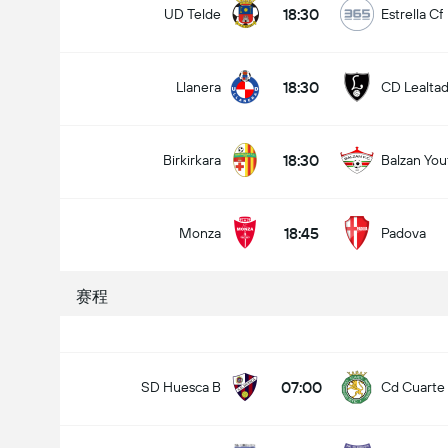
18:30
UD Telde
Estrella Cf
18:30
Llanera
CD Lealta
18:30
Birkirkara
Balzan You
18:45
Monza
Padova
赛程
07:00
SD Huesca B
Cd Cuarte 