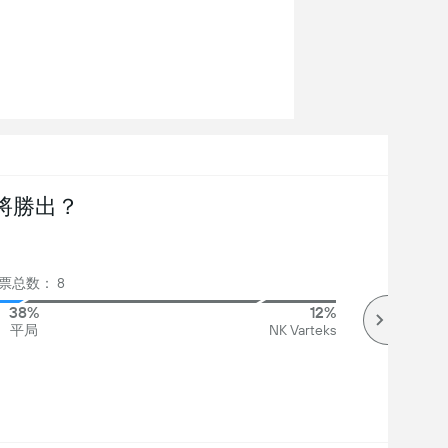
將勝出？
票总数： 8
38%
12%
平局
NK Varteks