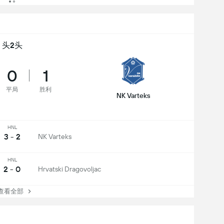
头2头
0
1
平局
胜利
NK Varteks
HNL
3 - 2
NK Varteks
HNL
2 - 0
Hrvatski Dragovoljac
看全部