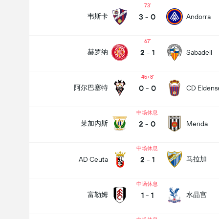
73
3
-
0
韦斯卡
Andorra
67
2
-
1
赫罗纳
Sabadell
45+8
0
-
0
阿尔巴塞特
CD Eldens
中场休息
2
-
0
莱加内斯
Merida
中场休息
2
-
1
马拉加
AD Ceuta
中场休息
1
-
1
富勒姆
水晶宫