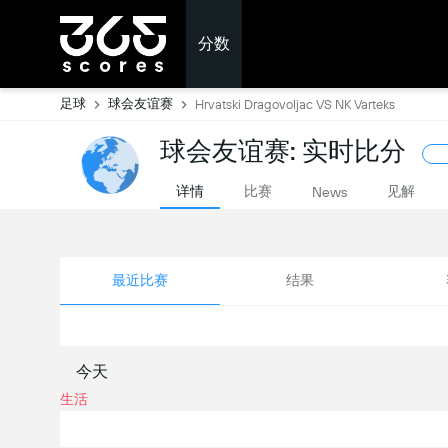
分数
足球
球会友谊赛
Hrvatski Dragovoljac VS NK Varteks
球会友谊赛: 实时比分
详情
比赛
见解
News
最近比赛
结果
今天
生活