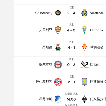
结束
2
-
4
CF Intercity
Villarreal B
结束
4
-
0
艾美利亚
Cordoba
结束
4
-
1
桑坦德
希洪运动
结束
0
-
2
墨尔本城
巴勒莫
结束
2
-
1
拜仁慕尼黑
阿斯顿维
仅最终结果
14:00
霍芬海姆
门兴格拉
仅全场结果