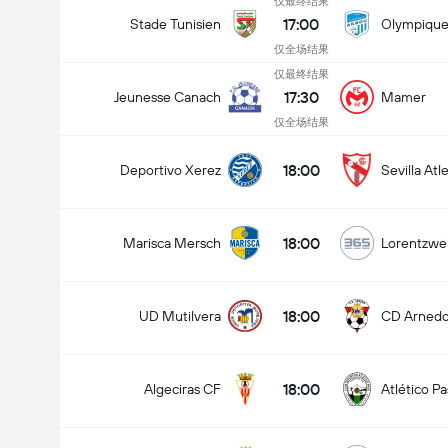
仅最终结果
17:00
Stade Tunisien
Olympique
仅全场结果
仅最终结果
17:30
Jeunesse Canach
Mamer
仅全场结果
18:00
Deportivo Xerez
Sevilla Atl
18:00
Marisca Mersch
Lorentzwei
18:00
UD Mutilvera
CD Arned
18:00
Algeciras CF
Atlético P