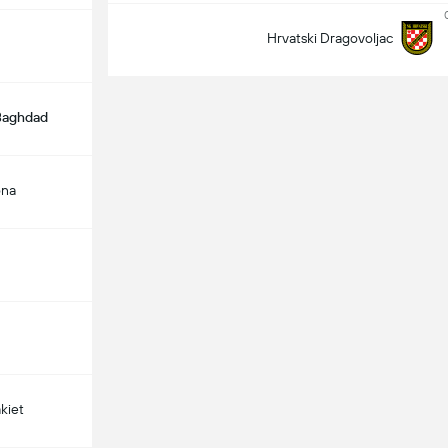
Hrvatski Dragovoljac
 Baghdad
ona
kiet