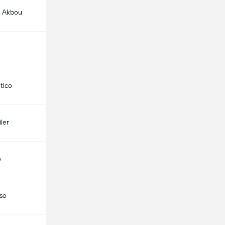
 Akbou
etico
ler
o
aso