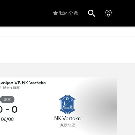
我的分数
ovoljac VS NK Varteks
际, 球会友谊赛
结束
0
-
0
NK Varteks
06/08
(克罗地亚)