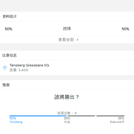
资料统计
控球
50%
50%
查看全部
比赛信息
Tønsberg Gressbane KG
容量: 5,600
预测
誰將勝出？
投票总数： 4
50%
25%
25%
Tonsberg
Eidsvold IF
平局