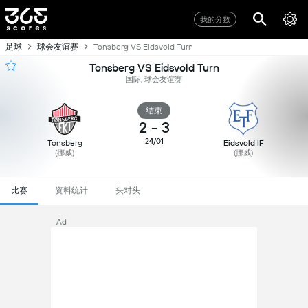
我的分数
足球
球会友谊赛
Tonsberg VS Eidsvold Turn
Tonsberg VS Eidsvold Turn
国际, 球会友谊赛
结束
2
-
3
24/01
Tonsberg
Eidsvold IF
(挪威)
(挪威)
比赛
资料统计
头对头
Ad