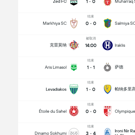
1
-
0
Zed FC
Muharraq
结束
0
-
0
Markhiya SC
Salmiya S
被取消
14:00
克雷莫纳
Iraklis
结束
1
-
1
萨德
Aris Limasol
结束
1
-
0
帕纳多里
Levadiakos
结束
0
-
0
Étoile du Sahel
Olympique
全场总得分 (2.5)
结束
Ironi Nir R
3
-
4
Dinamo Sokhumi