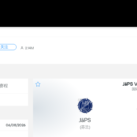
关注
2.14M
JäPS V
赛程
国
JäPS
06/08/2026
(芬兰)