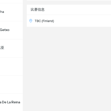
比赛信息
oha
TBC (Finland)
 Getxo
比亚
a De La Reina