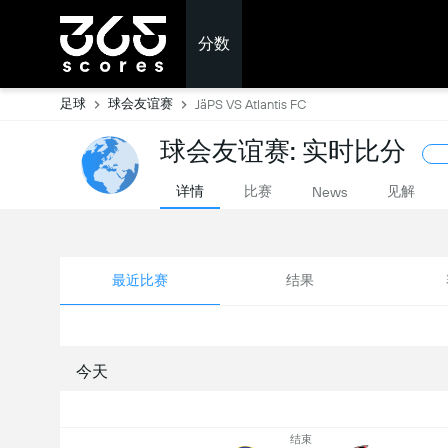
分数
足球
球会友谊赛
JäPS VS Atlantis FC
球会友谊赛: 实时比分
详情
比赛
见解
News
最近比赛
结果
今天
结束