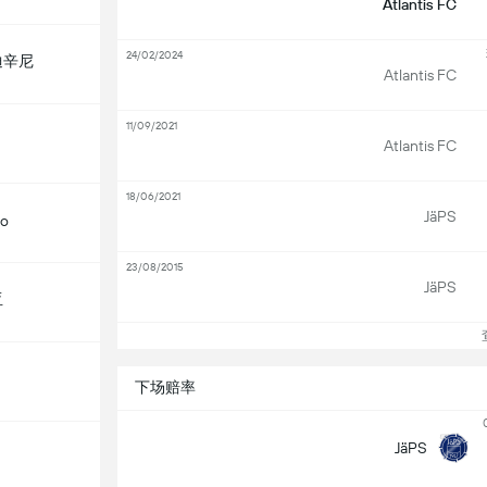
Atlantis FC
24/02/2024
迪辛尼
Atlantis FC
11/09/2021
Atlantis FC
18/06/2021
JäPS
lo
23/08/2015
JäPS
亚
查
下场赔率
JäPS