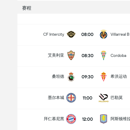
赛程
08:00
CF Intercity
Villarreal B
08:30
艾美利亚
Cordoba
09:30
桑坦德
希洪运动
11:00
墨尔本城
巴勒莫
12:00
拜仁慕尼黑
阿斯顿维