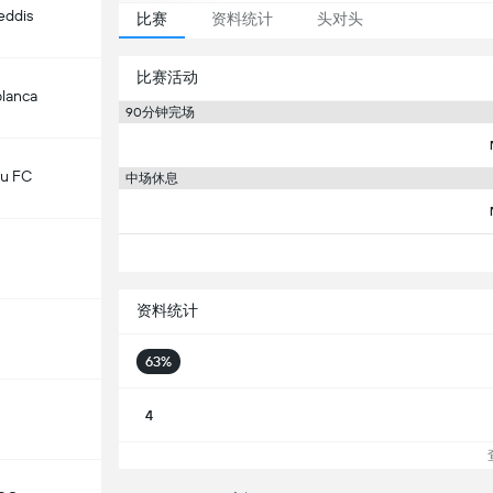
eddis
比赛
资料统计
头对头
比赛活动
lanca
90分钟完场
u FC
中场休息
资料统计
63%
4
查