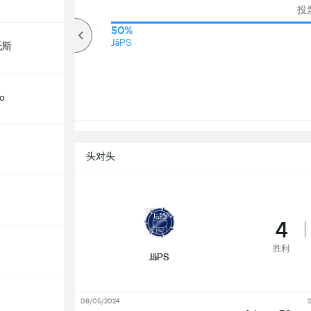
投
83%
50%
高于
JäPS
托斯
no
头对头
4
胜利
JäPS
08/05/2024