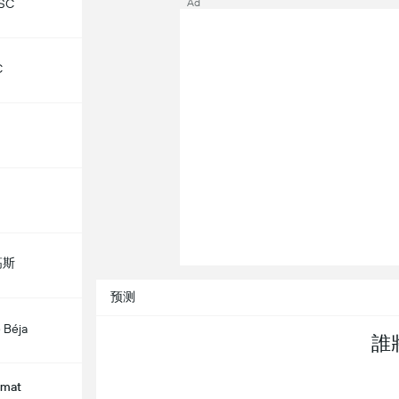
 SC
Ad
C
高斯
预测
 Béja
誰
amat