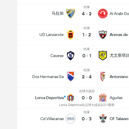
结束
4
-
2
马拉加
Al Arabi D
结束
1
-
2
UD Lanzarote
Arenas de
结束
0
-
1
尤文斯塔
Cavese
结束
2
-
4
Dos Hermanas Sa
Antoniano
点球大战后
0
-
0
Lorca Deportiva
Aguilas
Lorca Deportiva在点球大战后以3-1获胜
结束
0
-
3
Cd Villacanas
CF Talaver