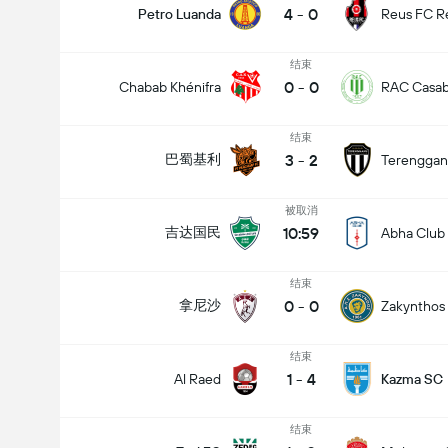
4
-
0
Petro Luanda
Reus FC R
结束
0
-
0
Chabab Khénifra
RAC Casab
结束
3
-
2
巴蜀基利
Terenggan
被取消
10:59
吉达国民
Abha Club
结束
0
-
0
拿尼沙
Zakynthos
结束
1
-
4
Al Raed
Kazma SC
结束