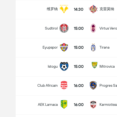
14:30
维罗纳
克雷莫纳
15:00
Sudtirol
Virtus Ver
15:00
Eyupspor
Tirana
15:00
Istogu
Mitrovica
16:00
Club Africain
Progres Sa
16:00
AEK Larnaca
Karmiotiss