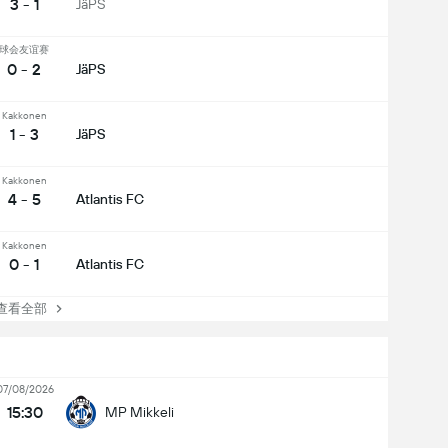
3 - 1
JäPS
球会友谊赛
0 - 2
JäPS
Kakkonen
1 - 3
JäPS
Kakkonen
4 - 5
Atlantis FC
Kakkonen
0 - 1
Atlantis FC
看全部
07/08/2026
15:30
MP Mikkeli