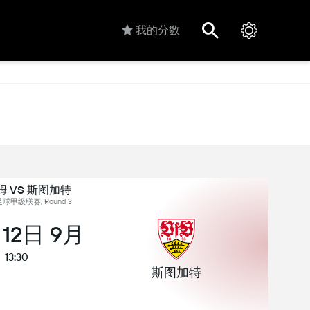
我的分数
 VS 斯图加特
球甲级联赛, Round 3
 12日 9月
13:30
斯图加特