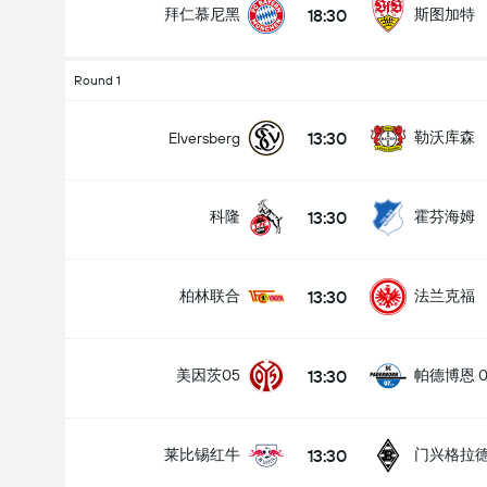
18:30
拜仁慕尼黑
斯图加特
Round 1
全场总得分 (2.5)
13:30
勒沃库森
Elversberg
13:30
科隆
霍芬海姆
低于
高于
13:30
柏林联合
法兰克福
13:30
美因茨05
帕德博恩 0
13:30
莱比锡红牛
门兴格拉