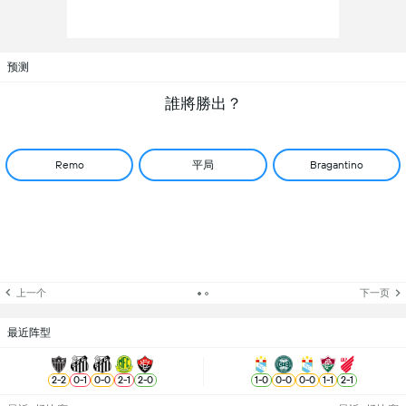
预测
誰將勝出？
平局
Remo
Bragantino
上一个
下一页
最近阵型
2
-
2
0
-
1
0
-
0
2
-
1
2
-
0
1
-
0
0
-
0
0
-
0
1
-
1
2
-
1