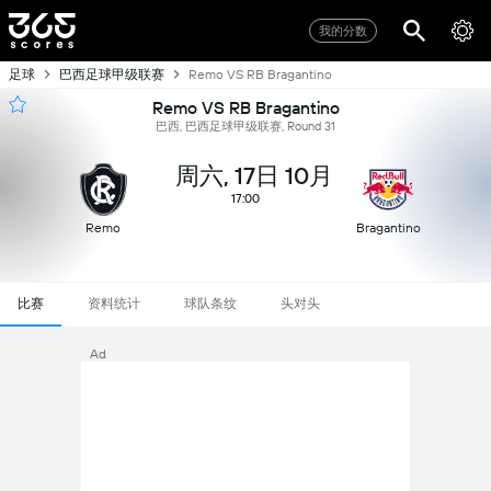
我的分数
足球
巴西足球甲级联赛
Remo VS RB Bragantino
Remo VS RB Bragantino
巴西, 巴西足球甲级联赛, Round 31
周六, 17日 10月
17:00
Remo
Bragantino
比赛
资料统计
球队条纹
头对头
Ad