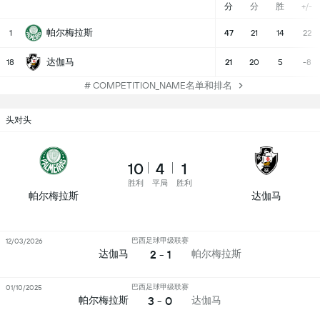
分
分
胜
+/-
帕尔梅拉斯
1
47
21
14
22
达伽马
18
21
20
5
-8
# COMPETITION_NAME名单和排名
头对头
10
4
1
胜利
平局
胜利
帕尔梅拉斯
达伽马
巴西足球甲级联赛
12/03/2026
2 - 1
达伽马
帕尔梅拉斯
巴西足球甲级联赛
01/10/2025
3 - 0
帕尔梅拉斯
达伽马