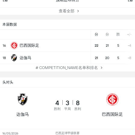
1.18
1.18
查看全部
本届数据
分
分
胜
+/-
巴西国际足
16
22
21
5
-4
达伽马
18
21
20
5
-8
# COMPETITION_NAME名单和排名
头对头
4
3
8
胜利
平局
胜利
达伽马
巴西国际足
巴西足球甲级联赛
16/05/2026