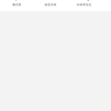
桑托斯
格雷米奥
科林蒂安足