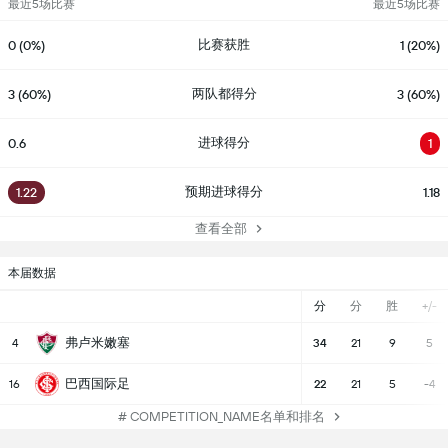
最近5场比赛
最近5场比赛
比赛获胜
0 (0%)
1 (20%)
两队都得分
3 (60%)
3 (60%)
进球得分
0.6
1
预期进球得分
1.22
1.18
查看全部
本届数据
分
分
胜
+/-
弗卢米嫩塞
4
34
21
9
5
巴西国际足
16
22
21
5
-4
# COMPETITION_NAME名单和排名