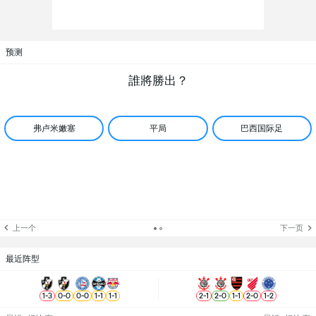
预测
誰將勝出？
弗卢米嫩塞
平局
巴西国际足
上一个
下一页
最近阵型
1
-
3
0
-
0
0
-
0
1
-
1
1
-
1
2
-
1
2
-
0
1
-
1
2
-
0
1
-
2