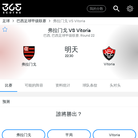
我的分数
足球
巴西足球甲级联赛
弗拉门戈 VS Vitoria
弗拉门戈 VS Vitoria
巴西, 巴西足球甲级联赛, Round 22
明天
22:30
Vitoria
弗拉门戈
比赛
可能的阵容
资料统计
球队条纹
头对头
预测
誰將勝出？
弗拉门戈
平局
Vitoria