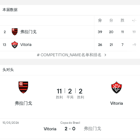
本届数据
分
分
胜
+/-
弗拉门戈
2
39
20
11
19
Vitoria
13
26
21
7
-9
# COMPETITION_NAME名单和排名
头对头
11
2
2
胜利
平局
胜利
弗拉门戈
Vitoria
15/05/2026
Copa do Brasil
2 - 0
弗拉门戈
Vitoria