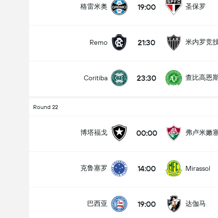
19:00
格雷米奥
圣保罗
21:30
米内罗竞
Remo
全场总得分 (2.5)
23:30
查比高恩
Coritiba
低于
高于
Round 22
00:00
博塔福戈
弗卢米嫩
14:00
克鲁塞罗
Mirassol
19:00
巴西亚
达伽马