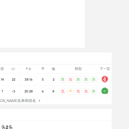
胜
+/-
F:A
平
输
阵型
下一页
胜
负
胜
胜
胜
14
22
38:16
5
2
负
平
负
负
胜
7
-3
25:28
6
8
TION_NAME名单和排名
头2头