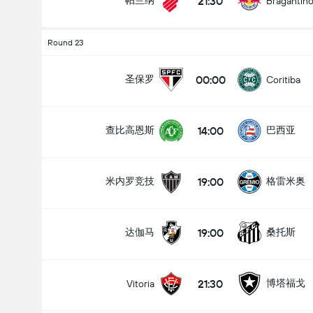
21:30
帕兰纳
Bragantin
Round 23
00:00
圣保罗
Coritiba
14:00
查比高恩斯
巴西亚
19:00
米内罗竞技
格雷米奥
19:00
达伽马
桑托斯
21:30
博塔福戈
Vitoria