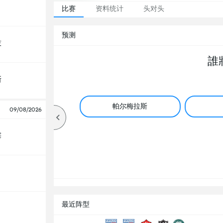
比赛
资料统计
头对头
预测
技
誰
斯
帕尔梅拉斯
09/08/2026
塞
最近阵型