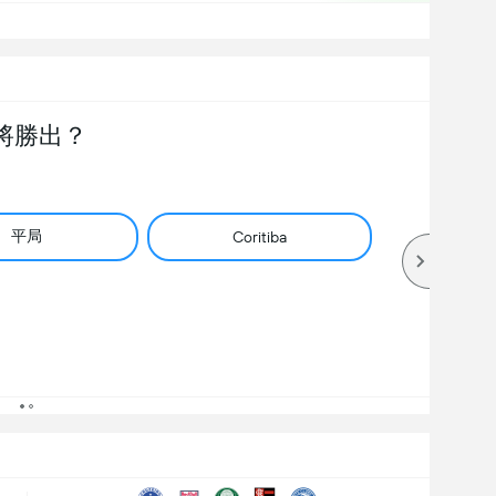
將勝出？
平局
Coritiba