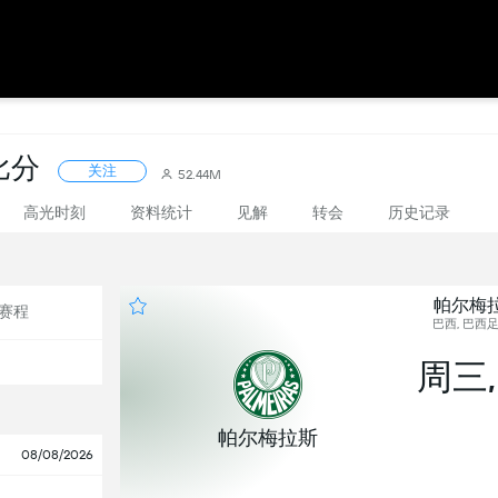
比分
关注
52.44M
高光时刻
资料统计
见解
转会
历史记录
帕尔梅拉斯 
赛程
巴西, 巴西足
周三,
帕尔梅拉斯
08/08/2026