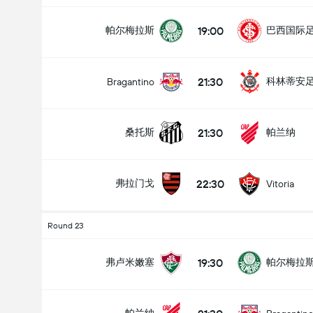
19:00
帕尔梅拉斯
巴西国际
21:30
科林蒂安
Bragantino
21:30
桑托斯
帕兰纳
22:30
弗拉门戈
Vitoria
Round 23
19:30
弗卢米嫩塞
帕尔梅拉