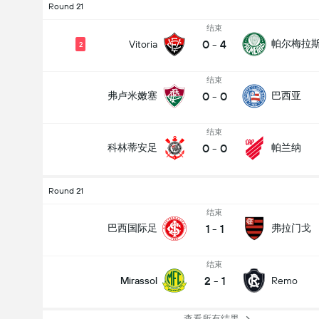
Round 21
结束
0
-
4
帕尔梅拉
Vitoria
2
结束
0
-
0
弗卢米嫩塞
巴西亚
结束
0
-
0
科林蒂安足
帕兰纳
Round 21
结束
1
-
1
巴西国际足
弗拉门戈
结束
2
-
1
Mirassol
Remo
查看所有结果