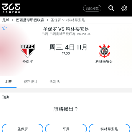
我的分数
足球
巴西足球甲级联赛
圣保罗 VS 科林蒂安足
圣保罗 VS 科林蒂安足
巴西, 巴西足球甲级联赛, Round 34
周三, 4日 11月
17:00
圣保罗
科林蒂安足
比赛
资料统计
头对头
预测
誰將勝出？
圣保罗
平局
科林蒂安足