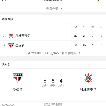
1.15
1.31
查看全部
本届数据
分
分
胜
+/-
科林蒂安足
9
29
21
7
2
圣保罗
12
26
20
7
2
# COMPETITION_NAME名单和排名
头对头
6
5
4
胜利
平局
胜利
圣保罗
科林蒂安足
巴西足球甲级联赛
10/05/2026