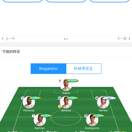
上一个
下一页
可能的阵容
科林蒂安足
Bragantino
8
Sasha
11
21
32
Fernando
Barbosa
Herrera
7
20
Ramires
Rodriguinho