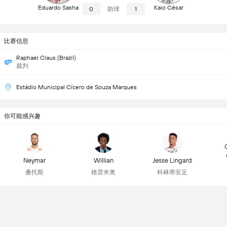
Eduardo Sasha
Kaio César
助球
0
1
比赛信息
Raphael Claus (Brazil)
裁判
Estádio Municipal Cícero de Souza Marques
你可能感兴趣
Neymar
Willian
Jesse Lingard
桑托斯
格雷米奥
科林蒂安足