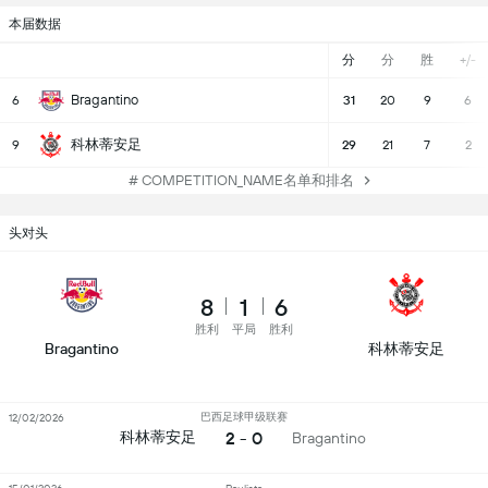
本届数据
分
分
胜
+/-
Bragantino
6
31
20
9
6
科林蒂安足
9
29
21
7
2
# COMPETITION_NAME名单和排名
头对头
8
1
6
胜利
平局
胜利
Bragantino
科林蒂安足
巴西足球甲级联赛
12/02/2026
2 - 0
科林蒂安足
Bragantino