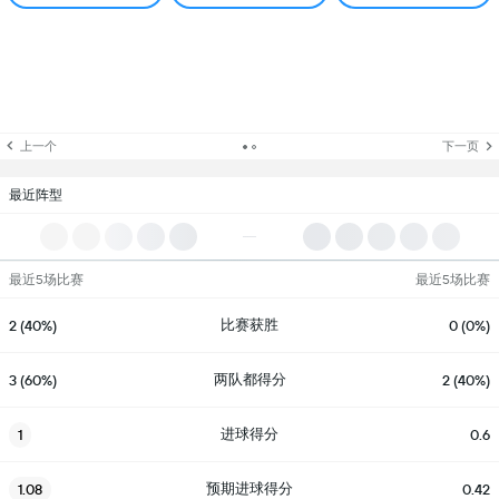
上一个
下一页
最近阵型
最近5场比赛
最近5场比赛
比赛获胜
2 (40%)
0 (0%)
两队都得分
3 (60%)
2 (40%)
进球得分
1
0.6
预期进球得分
1.08
0.42