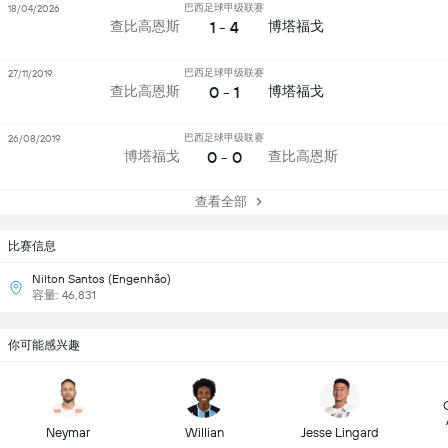
巴西足球甲级联赛
18/04/2026
1 - 4
查比高恩斯
博塔福戈
巴西足球甲级联赛
27/11/2019
0 - 1
查比高恩斯
博塔福戈
巴西足球甲级联赛
26/08/2019
0 - 0
博塔福戈
查比高恩斯
查看全部
比赛信息
Nilton Santos (Engenhão)
容量: 46,831
你可能感兴趣
Neymar
Willian
Jesse Lingard