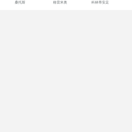
桑托斯
格雷米奥
科林蒂安足