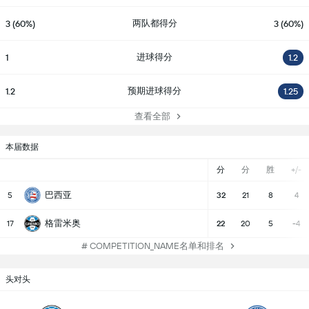
两队都得分
3 (60%)
3 (60%)
进球得分
1
1.2
预期进球得分
1.2
1.25
查看全部
本届数据
分
分
胜
+/-
巴西亚
5
32
21
8
4
格雷米奥
17
22
20
5
-4
# COMPETITION_NAME名单和排名
头对头