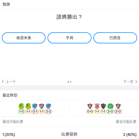
预测
誰將勝出？
格雷米奥
平局
巴西亚
上一个
下一页
最近阵型
1
-
0
1
-
1
0
-
1
1
-
1
3
-
2
0
-
0
1
-
1
1
-
1
2
-
0
2
-
0
最近5场比赛
最近5场比赛
比赛获胜
1 (20%)
2 (40%)