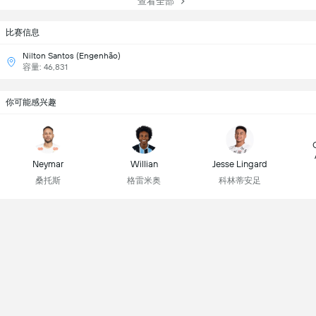
查看全部
比赛信息
Nilton Santos (Engenhão)
容量: 46,831
你可能感兴趣
Neymar
Willian
Jesse Lingard
桑托斯
格雷米奥
科林蒂安足