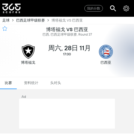
我的分数
足球
巴西足球甲级联赛
博塔福戈 VS 巴西亚
博塔福戈 VS 巴西亚
巴西, 巴西足球甲级联赛, Round 37
周六, 28日 11月
17:00
博塔福戈
巴西亚
比赛
资料统计
头对头
Ad