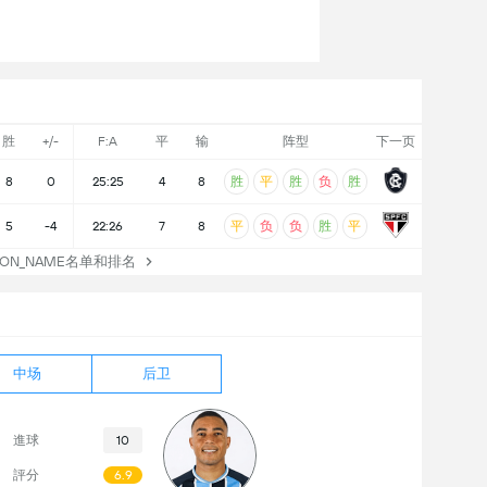
胜
+/-
F:A
平
输
阵型
下一页
胜
平
胜
负
胜
8
0
25:25
4
8
平
负
负
胜
平
5
-4
22:26
7
8
TION_NAME名单和排名
中场
后卫
進球
10
評分
6.9