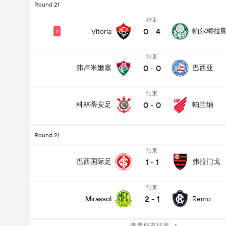
Round 21
结束
0
-
4
帕尔梅拉
Vitoria
2
结束
0
-
0
弗卢米嫩塞
巴西亚
结束
0
-
0
科林蒂安足
帕兰纳
Round 21
结束
1
-
1
巴西国际足
弗拉门戈
结束
2
-
1
Mirassol
Remo
查看所有结果