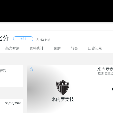
比分
关注
52.44M
高光时刻
资料统计
见解
转会
历史记录
米内罗竞
赛程
巴西, 巴西足
米内罗竞技
08/08/2026