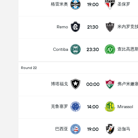
19:00
格雷米奥
圣保罗
21:30
米内罗竞
Remo
全场总得分 (2.5)
23:30
查比高恩
Coritiba
低于
高于
Round 22
00:00
博塔福戈
弗卢米嫩
14:00
克鲁塞罗
Mirassol
19:00
巴西亚
达伽马