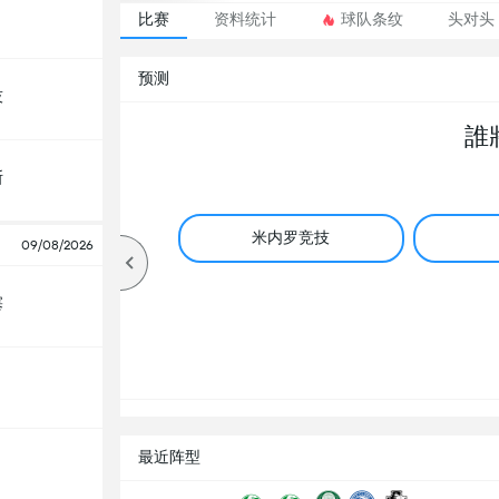
比赛
资料统计
球队条纹
头对头
预测
技
誰
斯
米内罗竞技
09/08/2026
塞
最近阵型