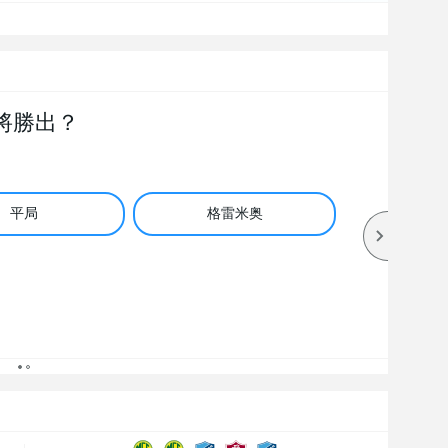
將勝出？
平局
格雷米奥