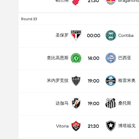
21:30
帕兰纳
Bragantin
Round 23
00:00
圣保罗
Coritiba
14:00
查比高恩斯
巴西亚
19:00
米内罗竞技
格雷米奥
19:00
达伽马
桑托斯
21:30
博塔福戈
Vitoria