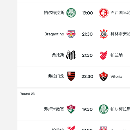
19:00
帕尔梅拉斯
巴西国际
21:30
科林蒂安
Bragantino
21:30
桑托斯
帕兰纳
22:30
弗拉门戈
Vitoria
Round 23
19:30
弗卢米嫩塞
帕尔梅拉