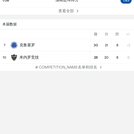
1.08
1.83
查看全部
本届数据
分
分
胜
+/-
克鲁塞罗
7
30
21
8
-3
米内罗竞技
10
28
20
8
0
# COMPETITION_NAME名单和排名