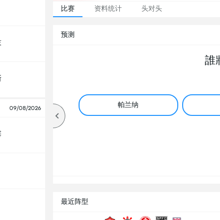
比赛
资料统计
头对头
预测
技
誰
斯
帕兰纳
09/08/2026
塞
最近阵型