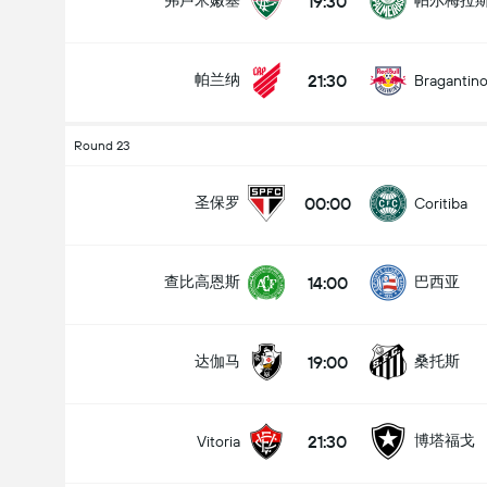
19:30
弗卢米嫩塞
帕尔梅拉
21:30
帕兰纳
Bragantin
Round 23
00:00
圣保罗
Coritiba
14:00
查比高恩斯
巴西亚
19:00
达伽马
桑托斯
21:30
博塔福戈
Vitoria