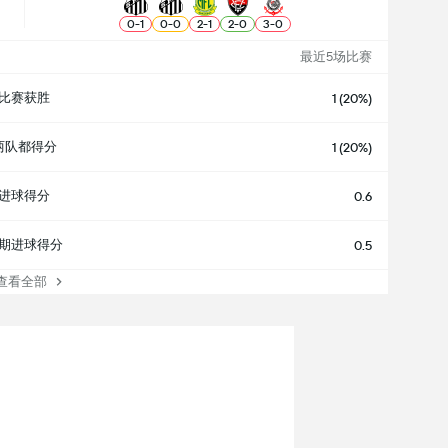
0
-
1
0
-
0
2
-
1
2
-
0
3
-
0
最近5场比赛
比赛获胜
1 (20%)
两队都得分
1 (20%)
进球得分
0.6
期进球得分
0.5
看全部