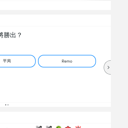
將勝出？
平局
Remo