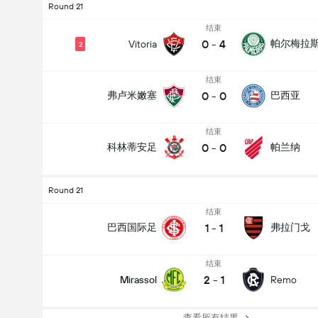
Round 21
结束
0
-
4
帕尔梅拉
Vitoria
2
结束
0
-
0
弗卢米嫩塞
巴西亚
结束
0
-
0
科林蒂安足
帕兰纳
Round 21
结束
1
-
1
巴西国际足
弗拉门戈
结束
2
-
1
Mirassol
Remo
查看所有结果