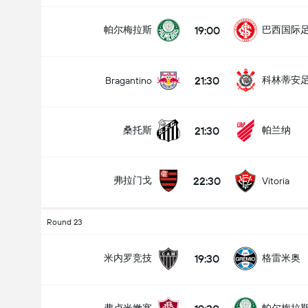
19:00
帕尔梅拉斯
巴西国际
21:30
科林蒂安
Bragantino
21:30
桑托斯
帕兰纳
22:30
弗拉门戈
Vitoria
Round 23
19:30
米内罗竞技
格雷米奥