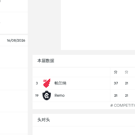
斯
o
16/08/2026
本届数据
分
分
帕兰纳
3
37
21
Remo
19
21
21
# COMPETI
头对头