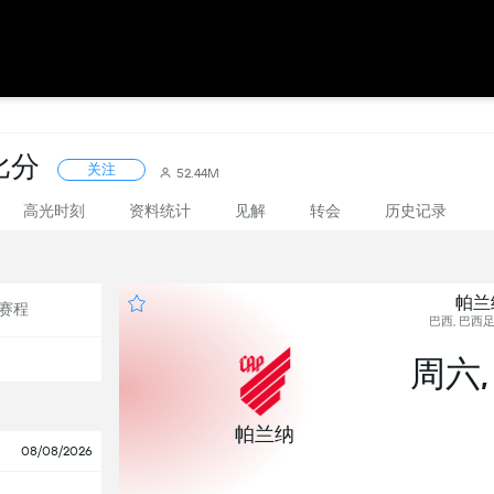
比分
关注
52.44M
高光时刻
资料统计
见解
转会
历史记录
帕兰纳
赛程
巴西, 巴西足
周六, 
帕兰纳
08/08/2026