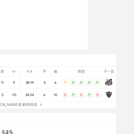
胜
+/-
F:A
平
输
阵型
下一页
平
胜
胜
胜
胜
11
9
28:19
4
6
负
胜
负
胜
负
5
-10
24:34
6
10
TION_NAME名单和排名
头2头