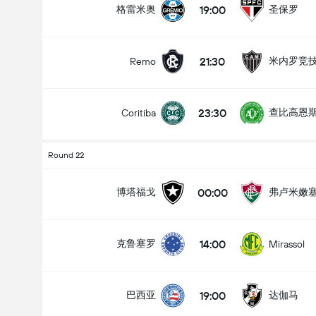
19:00
格雷米奥
圣保罗
21:30
米内罗竞
Remo
全场总得分 (2.5)
23:30
查比高恩
Coritiba
低于
高于
Round 22
00:00
博塔福戈
弗卢米嫩
14:00
克鲁塞罗
Mirassol
19:00
巴西亚
达伽马