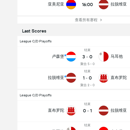
16:00
亚美尼亚
拉脱维亚
查看所有赛程
Last Scores
League C/D Playoffs
结束
3
-
0
卢森堡
马耳他
聚合 5 - 0
结束
1
-
0
拉脱维亚
直布罗陀
聚合 2 - 0
League C/D Playoffs
结束
0
-
1
直布罗陀
拉脱维亚
结束