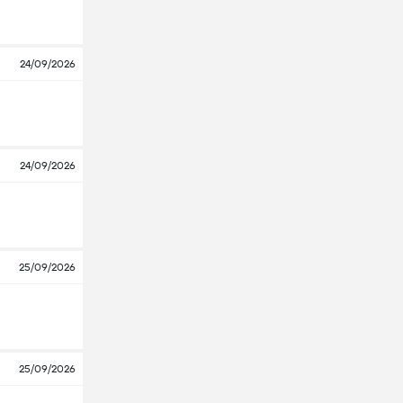
24/09/2026
24/09/2026
25/09/2026
25/09/2026