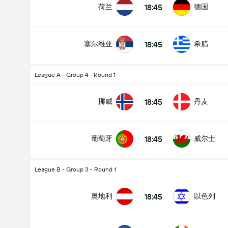
18:45
荷兰
德国
18:45
塞尔维亚
希腊
League A - Group 4 - Round 1
18:45
挪威
丹麦
18:45
葡萄牙
威尔士
League B - Group 3 - Round 1
18:45
奥地利
以色列