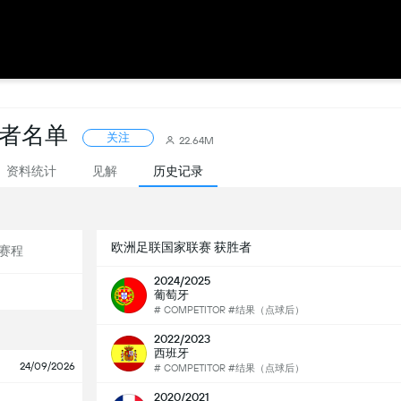
者名单
关注
22.64M
资料统计
见解
历史记录
欧洲足联国家联赛 获胜者
赛程
2024/2025
葡萄牙
# COMPETITOR #结果（点球后）
2022/2023
西班牙
24/09/2026
# COMPETITOR #结果（点球后）
2020/2021