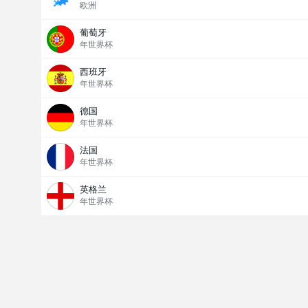
欧洲
葡萄牙
年世界杯
西班牙
年世界杯
德国
年世界杯
法国
年世界杯
英格兰
年世界杯