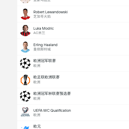
皇家马德里
Robert Lewandowski
芝加哥火焰
Luka Modric
AC米兰
Erling Haaland
曼彻斯特城
欧洲冠军联赛
欧洲
欧足联欧洲联赛
欧洲
欧洲冠军杯联赛预选赛
欧洲
UEFA WC Qualification
欧洲
欧元