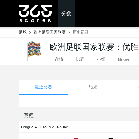
分数
足球
欧洲足联国家联赛
历史记录
欧洲足联国家联赛：优胜
详情
比赛
小组
News
最近比赛
结果
赛程
League A - Group 2 - Round 1