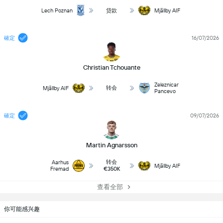
Lech Poznan
贷款
Mjällby AIF
確定
16/07/2026
Christian Tchouante
Zeleznicar
转会
Mjällby AIF
Pancevo
確定
09/07/2026
Martin Agnarsson
转会
Aarhus
Mjällby AIF
Fremad
€350K
查看全部
你可能感兴趣