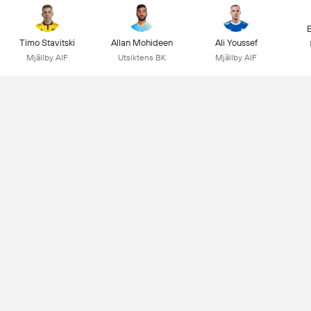
E
Timo Stavitski
Allan Mohideen
Ali Youssef
Mjällby AIF
Utsiktens BK
Mjällby AIF