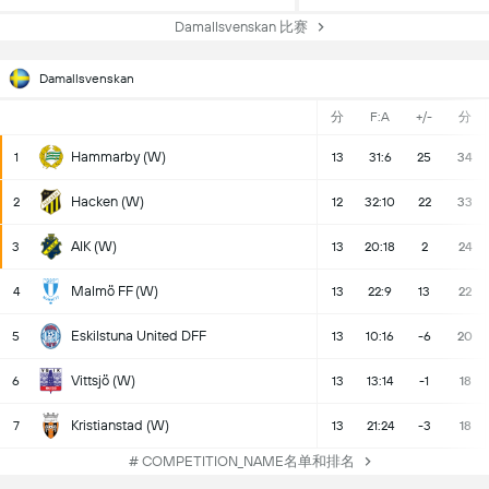
Damallsvenskan 比赛
Damallsvenskan
分
F:A
+/-
分
Hammarby (W)
1
13
31:6
25
34
Hacken (W)
2
12
32:10
22
33
AIK (W)
3
13
20:18
2
24
Malmö FF (W)
4
13
22:9
13
22
Eskilstuna United DFF
5
13
10:16
-6
20
Vittsjö (W)
6
13
13:14
-1
18
Kristianstad (W)
7
13
21:24
-3
18
# COMPETITION_NAME名单和排名