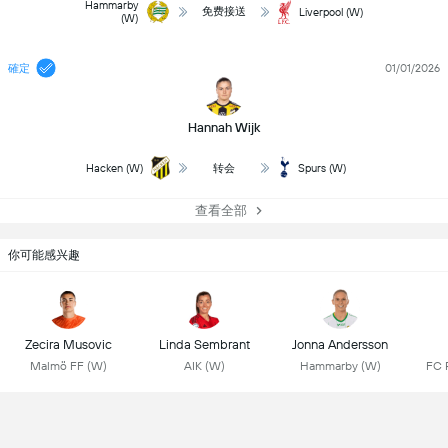
Hammarby
免费接送
Liverpool (W)
(W)
確定
01/01/2026
Hannah Wijk
Hacken (W)
转会
Spurs (W)
查看全部
你可能感兴趣
Zecira Musovic
Linda Sembrant
Jonna Andersson
Malmö FF (W)
AIK (W)
Hammarby (W)
FC 