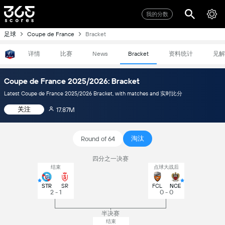
我的分数
足球
Coupe de France
Bracket
详情
比赛
资料统计
见解
News
Bracket
Coupe de France 2025/2026: Bracket
Latest Coupe de France 2025/2026 Bracket, with matches and 实时比分
关注
17.87M
淘汰
Round of 64
四分之一决赛
结束
点球大战后
STR
SR
FCL
NCE
2 - 1
0 - 0
半决赛
结束