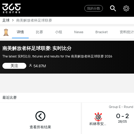
我的分数
足球
南美解放者杯足球联赛
详情
比赛
小组
资料统计
News
Bracket
南美解放者杯足球联赛: 实时比分
The latest 实时比分, fixtures and results for the 南美解放者杯足球联赛 2026
关注
54.87M
最近比赛
Group E - Round
0
-
2
28/05
科林蒂安足
查看所有结果