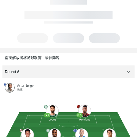
南美解放者杯足球联赛 - 最佳阵容
Round 6
Artur Jorge
教練
9.1
8.6
Lopez
Henrique