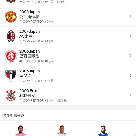
# COMPETITOR #结果（ET后）
2008 Japan
曼彻斯特联
# COMPETITOR #结果
2007 Japan
AC米兰
# COMPETITOR #结果
2006 Japan
巴西国际足
# COMPETITOR #结果
2005 Japan
圣保罗
# COMPETITOR #结果
2000 Brazil
科林蒂安足
# COMPETITOR #结果（点球后）
你可能感兴趣