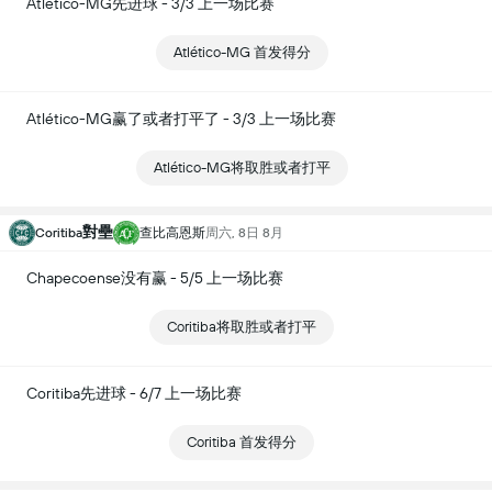
Atlético-MG先进球 - 3/3 上一场比赛
Atlético-MG 首发得分
Atlético-MG赢了或者打平了 - 3/3 上一场比赛
Atlético-MG将取胜或者打平
對壘
查比高恩斯
周六, 8日 8月
Coritiba
Chapecoense没有赢 - 5/5 上一场比赛
Coritiba将取胜或者打平
Coritiba先进球 - 6/7 上一场比赛
Coritiba 首发得分