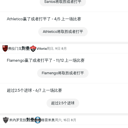
Santos将取胜或者打平
Athletico赢了或者打平了 - 4/5 上一场比赛
Athletico将取胜或者打平
對壘
弗拉门戈
周日, 9日 8月
Vitoria
Flamengo赢了或者打平了 - 11/12 上一场比赛
Flamengo将取胜或者打平
超过2.5个进球 - 6/7 上一场比赛
超过2.5个进球
對壘
米内罗竞技
格雷米奥
周六, 15日 8月