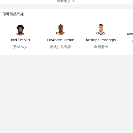
查看更多
你可能感兴趣
And
Joel Embiid
DeAndre Jordan
Kristaps Porzingis
费城76人
新奥尔良鹈鹕
金州勇士