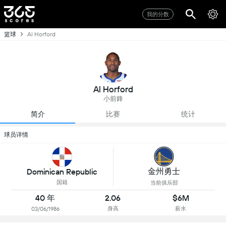
我的分数
篮球
Al Horford
Al Horford
小前鋒
简介
比赛
统计
球员详情
金州勇士
Dominican Republic
国籍
当前俱乐部
40 年
2.06
$6M
身高
薪水
03/06/1986