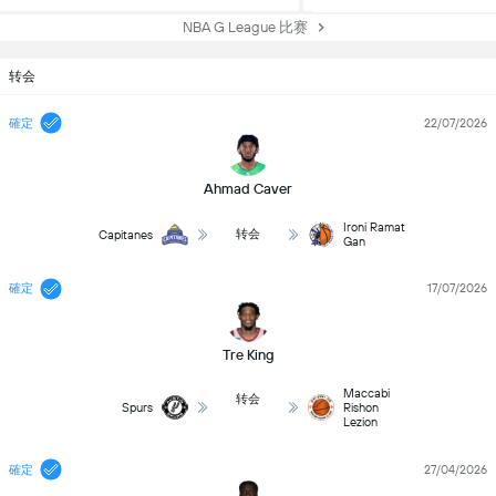
G League
NBA G League 比赛
转会
確定
22/07/2026
Ahmad Caver
Ironi Ramat
转会
Capitanes
Gan
確定
17/07/2026
Tre King
Maccabi
转会
Spurs
Rishon
Lezion
確定
27/04/2026