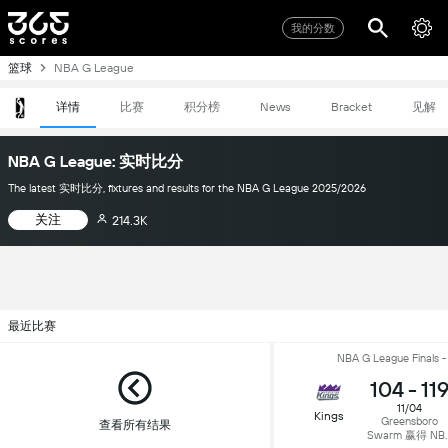
我的分数
篮球
NBA G League
详情
比赛
积分榜
见解
News
Bracket
NBA G League: 实时比分
The latest 实时比分, fixtures and results for the NBA G League 2025/2026
关注
214.3K
最近比赛
NBA G League Finals 
104
-
11
11/04
Kings
Greensboro
查看所有结果
Swarm 赢得 NB