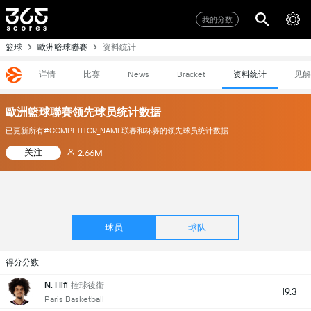
我的分数
篮球
歐洲籃球聯賽
资料统计
详情
比赛
资料统计
见解
News
Bracket
歐洲籃球聯賽领先球员统计数据
已更新所有#COMPETITOR_NAME联赛和杯赛的领先球员统计数据
关注
2.66M
球员
球队
得分分数
N. Hifi
控球後衛
19.3
Paris Basketball