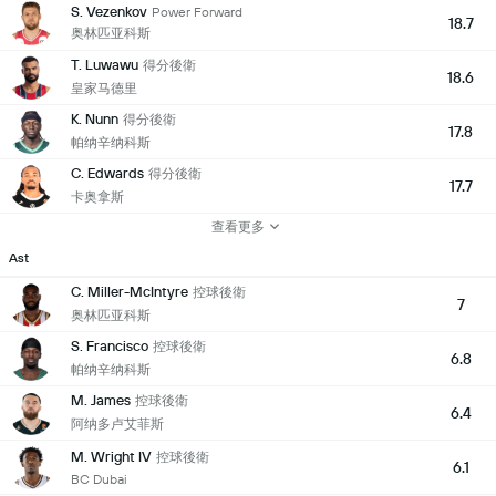
S. Vezenkov
Power Forward
18.7
奥林匹亚科斯
T. Luwawu
得分後衛
18.6
皇家马德里
K. Nunn
得分後衛
17.8
帕纳辛纳科斯
C. Edwards
得分後衛
17.7
卡奥拿斯
查看更多
Ast
C. Miller-McIntyre
控球後衛
7
奥林匹亚科斯
S. Francisco
控球後衛
6.8
帕纳辛纳科斯
M. James
控球後衛
6.4
阿纳多卢艾菲斯
M. Wright IV
控球後衛
6.1
BC Dubai