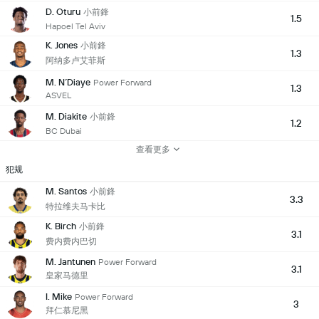
D. Oturu
小前鋒
1.5
Hapoel Tel Aviv
K. Jones
小前鋒
1.3
阿纳多卢艾菲斯
M. N´Diaye
Power Forward
1.3
ASVEL
M. Diakite
小前鋒
1.2
BC Dubai
查看更多
犯规
M. Santos
小前鋒
3.3
特拉维夫马卡比
K. Birch
小前鋒
3.1
费内费内巴切
M. Jantunen
Power Forward
3.1
皇家马德里
I. Mike
Power Forward
3
拜仁慕尼黑