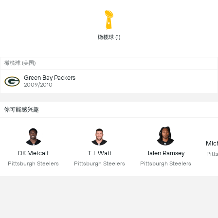
 橄榄球 (1) 
橄榄球 (美国)
Green Bay Packers
2009/2010
你可能感兴趣
Mich
DK Metcalf
T.J. Watt
Jalen Ramsey
Pitt
Pittsburgh Steelers
Pittsburgh Steelers
Pittsburgh Steelers