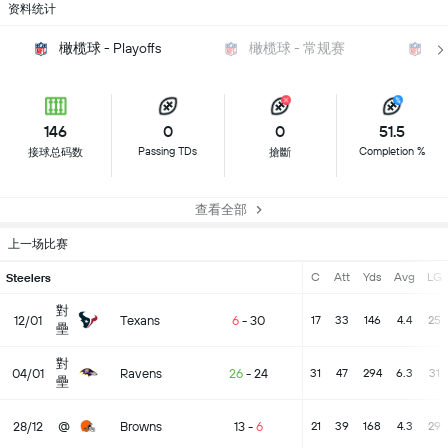
资料统计
橄榄球 - Playoffs
橄榄球 - 常规赛
橄
146
0
0
51.5
Passing TDs
Completion %
接球总码数
搶斷
查看全部
上一场比赛
C
Att
Yds
Avg
LG
Steelers
對
12/01
Texans
6
-
30
17
33
146
4.4
25
壘
對
04/01
Ravens
26
-
24
31
47
294
6.3
31
壘
28/12
@
Browns
13
-
6
21
39
168
4.3
29