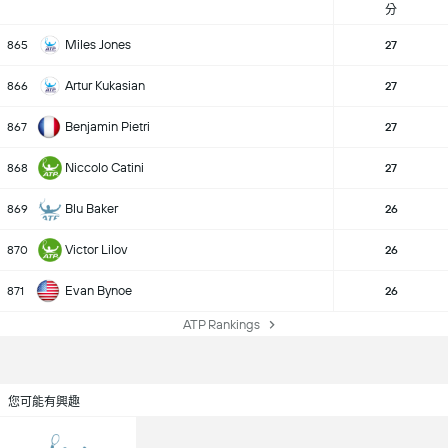
分
Miles Jones
865
27
Artur Kukasian
866
27
Benjamin Pietri
867
27
Niccolo Catini
868
27
Blu Baker
869
26
Victor Lilov
870
26
Evan Bynoe
871
26
ATP Rankings
您可能有興趣