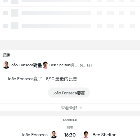
連勝
João Fonseca
對壘
Ben Shelton
週日, 9日 8月
João Fonseca贏了 - 8/10 最後的比賽
João Fonseca要贏
查看全部
Montreal
明天
16:30
João Fonseca
Ben Shelton