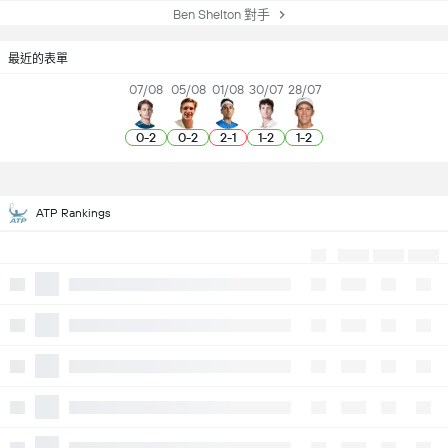
Ben Shelton 對手
最近的表單
07/08
05/08
01/08
30/07
28/07
0
-
2
0
-
2
2
-
1
1
-
2
1
-
2
ATP Rankings