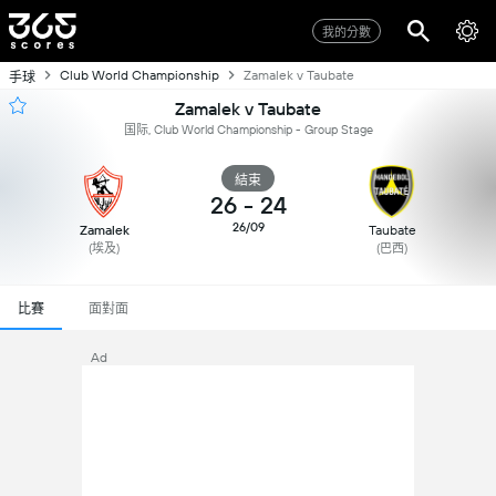
我的分數
Club World Championship
Zamalek v Taubate
手球
Zamalek v Taubate
国际, Club World Championship - Group Stage
結束
26
-
24
26/09
Zamalek
Taubate
(埃及)
(巴西)
比賽
面對面
Ad