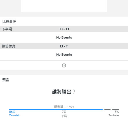
比賽事件
13 - 13
下半場
No Events
13 - 11
終場休息
No Events
預言
誰將勝出？
總票數： 1,927
86%
7%
7%
Zamalek
Taubate
平局