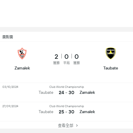
面對面
2
0
0
獲勝
平局
獲勝
Zamalek
Taubate
03/10/2024
Club World Championship
24 - 30
Taubate
Zamalek
27/09/2024
Club World Championship
25 - 30
Taubate
Zamalek
查看全部