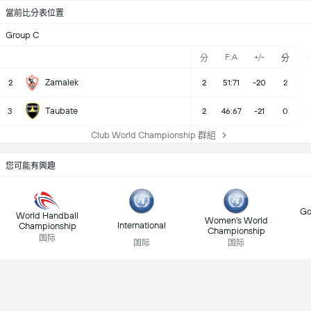
當前比分表位置
Group C
F:A
+/-
分
分
Zamalek
2
2
51:71
-20
2
Taubate
3
2
46:67
-21
0
Club World Championship 群組
您可能有興趣
Go
World Handball
Women's World
International
Championship
Championship
国际
国际
国际