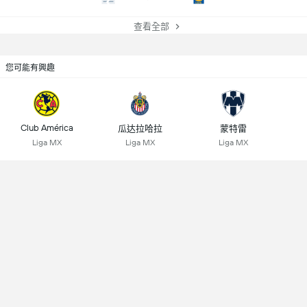
查看全部
您可能有興趣
Club América
瓜达拉哈拉
蒙特雷
Liga MX
Liga MX
Liga MX