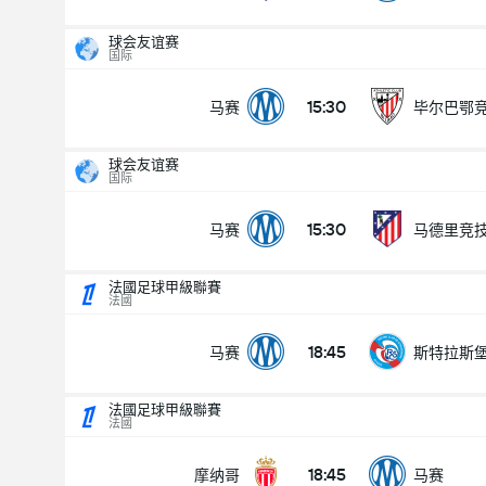
球会友谊赛
国际
15:30
马赛
毕尔巴鄂
球会友谊赛
国际
15:30
马赛
马德里竞
法國足球甲級聯賽
法國
18:45
马赛
斯特拉斯
法國足球甲級聯賽
法國
球会友谊赛
14/08
18:45
15:30
摩纳哥
马赛
马赛
马德里竞技