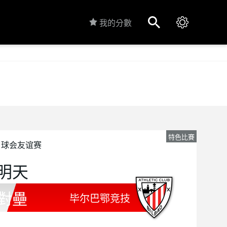
我的分數
特色比賽
球会友谊赛
明天
對壘
毕尔巴鄂竞技