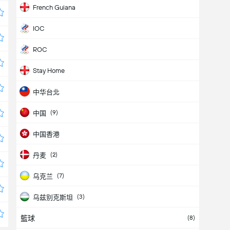
French Guiana
IOC
ROC
Stay Home
中华台北
(9)
中国
中国香港
(2)
丹麦
(7)
乌克兰
(3)
乌兹别克斯坦
籃球
(8)
乌干达