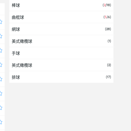
棒球
(6)
(
2
/18)
乌拉圭
曲棍球
(
5
/6)
也门
網球
(2)
(28)
亚洲
美式橄欖球
(1)
(1)
亚美尼亚
手球
(2)
以色列
英式橄欖球
(2)
伊拉克
排球
(17)
伊朗
伯利兹
(
1
/13)
俄罗斯
(2)
保加利亚
(2)
克罗地亚