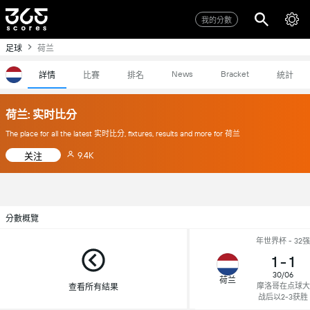
我的分數
足球
荷兰
News
Bracket
詳情
比賽
排名
統計
荷兰: 实时比分
The place for all the latest 实时比分, fixtures, results and more for 荷兰
9.4K
关注
分數概覽
年世界杯 - 32强
1
-
1
30/06
荷兰
摩洛哥在点球大
查看所有結果
战后以2-3获胜