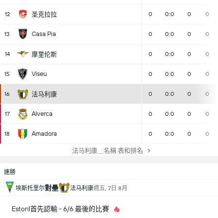
12
圣克拉拉
0
0:0
0
0
Casa Pia
13
0
0:0
0
0
14
摩里伦斯
0
0:0
0
0
Viseu
15
0
0:0
0
0
16
法马利康
0
0:0
0
0
Alverca
17
0
0:0
0
0
Amadora
18
0
0:0
0
0
法马利康＿名稱 表和排名
連勝
對壘
埃斯托里尔
法马利康
週五, 7日 8月
Estoril首先認輸 - 6/6 最後的比賽