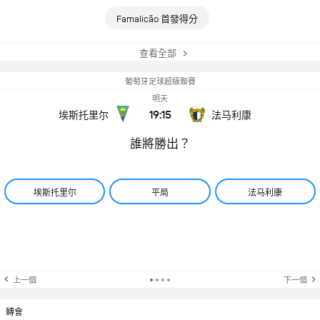
Famalicão 首發得分
查看全部
葡萄牙足球超級聯賽
明天
19:15
埃斯托里尔
法马利康
誰將勝出？
埃斯托里尔
平局
法马利康
上一個
下一個
轉會