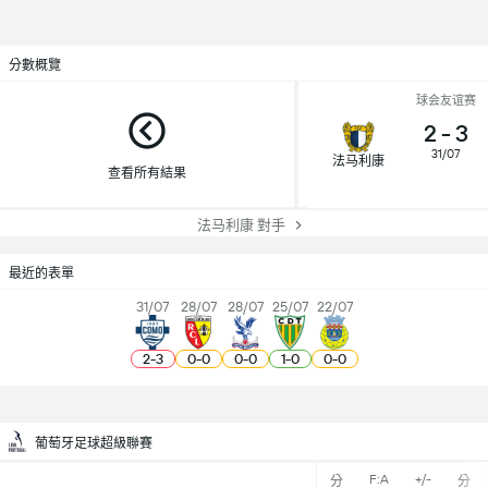
分數概覽
球会友谊赛
2
-
3
31/07
法马利康
查看所有結果
法马利康 對手
最近的表單
31/07
28/07
28/07
25/07
22/07
2
-
3
0
-
0
0
-
0
1
-
0
0
-
0
葡萄牙足球超級聯賽
F:A
+/-
分
分