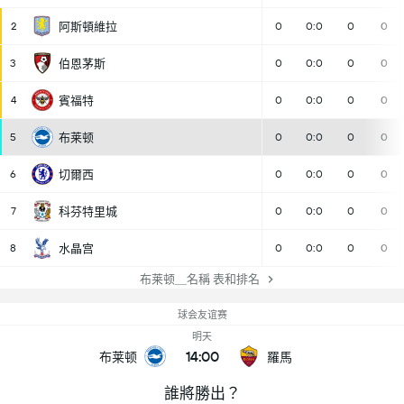
2
阿斯頓維拉
0
0:0
0
0
3
伯恩茅斯
0
0:0
0
0
4
賓福特
0
0:0
0
0
5
布莱顿
0
0:0
0
0
6
切爾西
0
0:0
0
0
7
科芬特里城
0
0:0
0
0
8
水晶宫
0
0:0
0
0
布莱顿＿名稱 表和排名
球会友谊赛
明天
14:00
布莱顿
羅馬
誰將勝出？