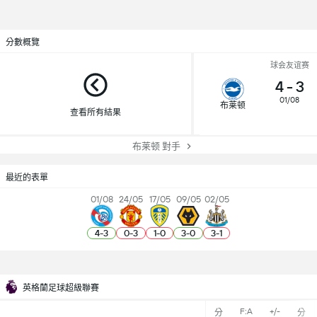
分數概覽
球会友谊赛
4
-
3
01/08
布莱顿
查看所有結果
布莱顿 對手
最近的表單
01/08
24/05
17/05
09/05
02/05
4
-
3
0
-
3
1
-
0
3
-
0
3
-
1
英格蘭足球超級聯賽
F:A
+/-
分
分