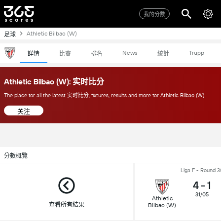
我的分數
Athletic Bilbao (W)
足球
News
Trupp
詳情
比賽
排名
統計
Athletic Bilbao (W): 实时比分
The place for all the latest 实时比分, fixtures, results and more for Athletic Bilbao (W)
关注
分數概覽
Liga F - Round 3
4
-
1
31/05
Athletic
查看所有結果
Bilbao (W)