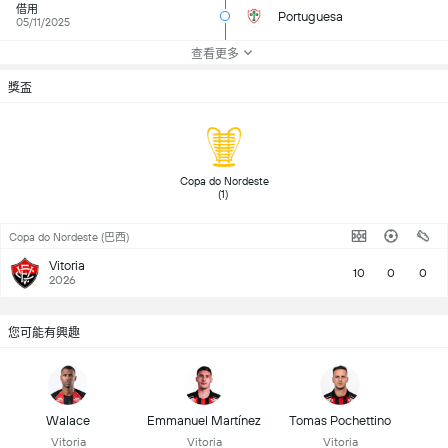
借用
Portuguesa
05/11/2025
查看更多
獎盃
 Copa do Nordeste 
(1) 
Copa do Nordeste (巴西)
Vitoria
10
0
0
2026
您可能有興趣
Walace
Emmanuel Martínez
Tomas Pochettino
Vitoria
Vitoria
Vitoria