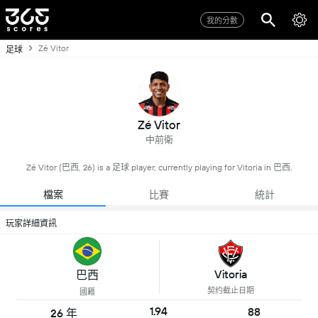
我的分數
Zé Vitor
足球
Zé Vitor
中前衛
Zé Vitor (巴西, 26) is a 足球 player, currently playing for Vitoria in 巴西.
檔案
比賽
統計
玩家詳細資訊
Vitoria
巴西
契约截止日期
國籍
1.94
88
26 年