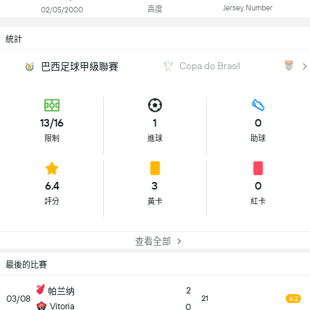
Jersey Number
高度
02/05/2000
統計
Copa do Brasil
Pa
巴西足球甲級聯賽
13/16
1
0
限制
進球
助球
6.4
3
0
評分
黃卡
紅卡
查看全部
最後的比賽
2
帕兰纳
03/08
21
6.2
Vitoria
0