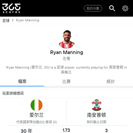
我的分數
Ryan Manning
足球
Ryan Manning
左後
Ryan Manning (爱尔兰, 30) is a 足球 player, currently playing for 南安普顿 in
英格兰.
檔案
比賽
統計
玩家詳細資訊
爱尔兰
南安普顿
代表國家隊出廠(23) 進球 (0)
契约截止日期
1.73
3
30 年