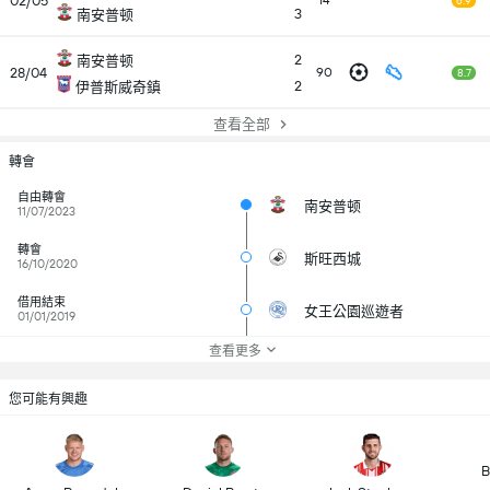
02/05
14
6.9
3
南安普顿
2
南安普顿
28/04
90
8.7
2
伊普斯威奇鎮
查看全部
轉會
自由轉會
南安普顿
11/07/2023
轉會
斯旺西城
16/10/2020
借用結束
女王公園巡遊者
01/01/2019
查看更多
您可能有興趣
B