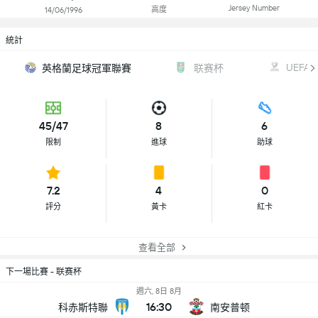
Jersey Number
高度
14/06/1996
統計
UEFA W
英格蘭足球冠軍聯賽
联赛杯
45/47
8
6
限制
進球
助球
7.2
4
0
評分
黃卡
紅卡
查看全部
下一場比賽 - 联赛杯
週六, 8日 8月
16:30
科赤斯特聯
南安普顿