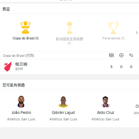
獎盃
 Copa do Brasil (1) 
 Paranaense (1) 
 歐洲國家盃資格賽 
(1) 
Copa do Brasil (巴西)
帕兰纳
5
0
0
2019
您可能有興趣
Ó
João Pedro
Gibrán Lajud
Aldo Cruz
Atl
Atlético San Luis
Atlético San Luis
Atlético San Luis