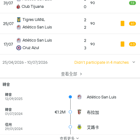
31/07
90
7.3
Club Tijuana
0
Tigres UANL
2
25/07
90
6.1
Atlético San Luis
2
Atlético San Luis
2
17/07
90
6.0
Cruz Azul
3
25/04/2026 - 10/07/2026
Didn't participate in 4 matches
查看全部
轉會
轉會
Atlético San Luis
12/09/2025
轉會
€1.2M
布拉加
01/07/2024
借用
艾路卡
29/01/2024
查看更多