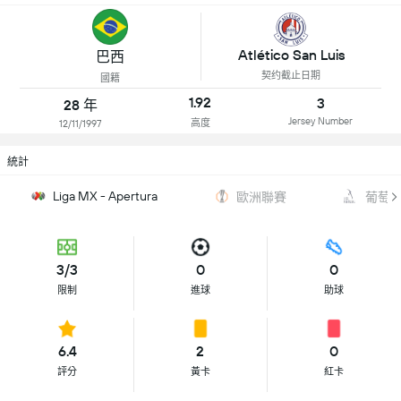
Atlético San Luis
巴西
契约截止日期
國籍
1.92
3
28 年
Jersey Number
高度
12/11/1997
統計
Liga MX - Apertura
歐洲聯賽
葡萄
3/3
0
0
限制
進球
助球
6.4
2
0
評分
黃卡
紅卡