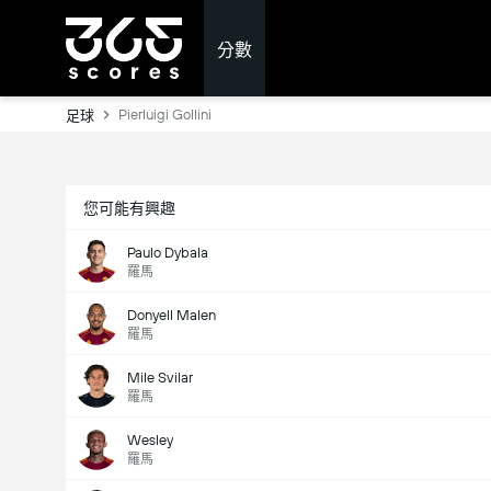
分數
Pierluigi Gollini
足球
您可能有興趣
Paulo Dybala
羅馬
Donyell Malen
羅馬
Mile Svilar
羅馬
Wesley
羅馬