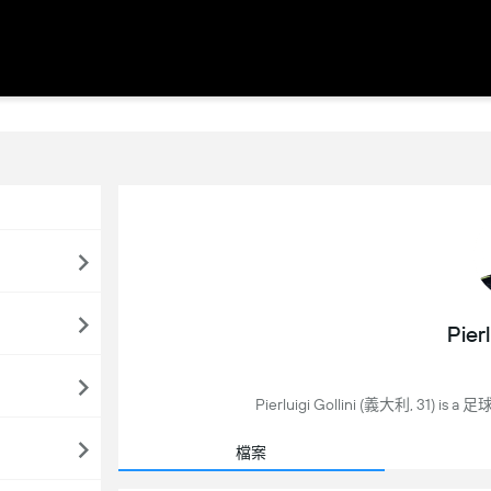
Pierl
Pierluigi Gollini (義大利, 31) is a 足
檔案