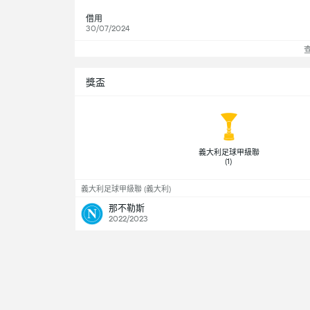
借用
30/07/2024
獎盃
 義大利足球甲級聯 
(1) 
義大利足球甲級聯 (義大利)
那不勒斯
2022/2023