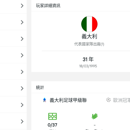
玩家詳細資訊
義大利
代表國家隊出廠(1)
31 年
18/03/1995
統計
義大利足球甲級聯
歐洲冠
0/37
-