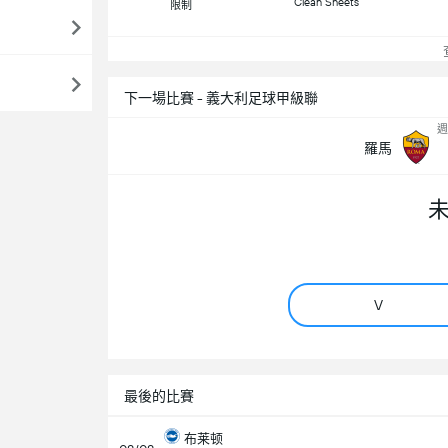
Clean Sheets
限制
查
下一場比賽 - 義大利足球甲級聯
週
羅馬
V
最後的比賽
布莱顿