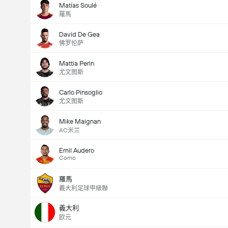
Matías Soulé
羅馬
David De Gea
佛罗伦萨
Mattia Perin
尤文图斯
Carlo Pinsoglio
尤文图斯
Mike Maignan
AC米兰
Emil Audero
Como
羅馬
義大利足球甲級聯
義大利
欧元