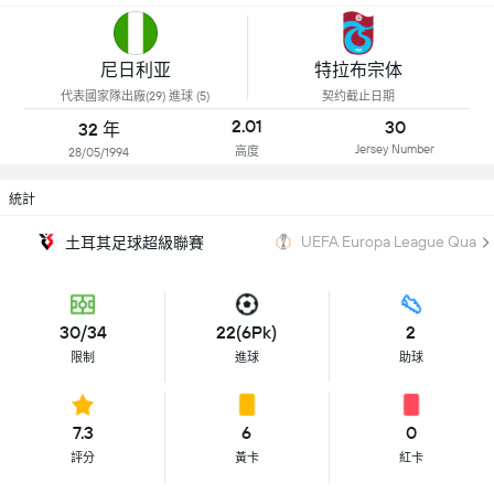
尼日利亚
特拉布宗体
代表國家隊出廠(29) 進球 (5)
契约截止日期
2.01
30
32 年
Jersey Number
高度
28/05/1994
統計
UEFA Europa League Qualifi
土耳其足球超級聯賽
30/34
22(6Pk)
2
限制
進球
助球
7.3
6
0
評分
黃卡
紅卡