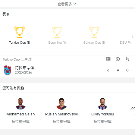
查看更多
獎盃
 Turkiye Cup (1) 
 Superliga (1) 
 Belgian Cup (1) 
Turkiye Cup (土耳其)
特拉布宗体
6
4
0
2025/2026
您可能有興趣
Jo
Mohamed Salah
Ruslan Malinovskyi
Okay Yokuşlu
特拉布宗体
特拉布宗体
特拉布宗体