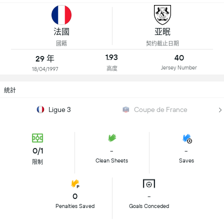
法國
亚眠
國籍
契约截止日期
1.93
40
29 年
Jersey Number
高度
18/04/1997
統計
Ligue 3
Coupe de France
0/1
-
-
Clean Sheets
Saves
限制
0
-
Penalties Saved
Goals Conceded