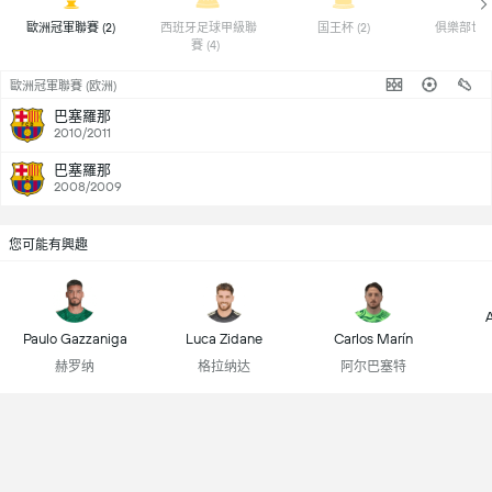
 歐洲冠軍聯賽 (2) 
 西班牙足球甲級聯
 国王杯 (2) 
賽 (4) 
歐洲冠軍聯賽 (欧洲)
巴塞羅那
2010/2011
巴塞羅那
2008/2009
您可能有興趣
A
Paulo Gazzaniga
Luca Zidane
Carlos Marín
赫罗纳
格拉纳达
阿尔巴塞特