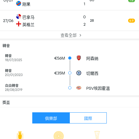
01/07
60
7.5
1
刚果
0
巴拿马
27/06
28
6.9
2
英格兰
查看全部
轉會
轉會
€56M
阿森纳
18/07/2025
轉會
€35M
切爾西
20/01/2023
自由轉會
PSV埃因霍温
28/08/2019
獎盃
俱樂部
國際