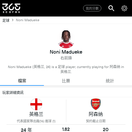
我的分數
Noni Madueke
足球
Noni Madueke
右前鋒
Noni Madueke (英格兰, 24) is a 足球 player, currently playing for 阿森纳 in
英格兰.
檔案
比賽
統計
玩家詳細資訊
英格兰
阿森纳
代表國家隊出廠(16) 進球 (1)
契约截止日期
1.82
20
24 年