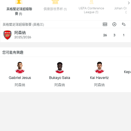
 UEFA Conference 
 Johan Cruyff
 英格蘭足球超級聯
 俱樂部世界杯 (1) 
League (1) 
(2) 
賽 (1) 
英格蘭足球超級聯賽 (英格兰)
阿森纳
26
3
1
2025/2026
您可能有興趣
Kep
Gabriel Jesus
Bukayo Saka
Kai Havertz
阿森纳
阿森纳
阿森纳